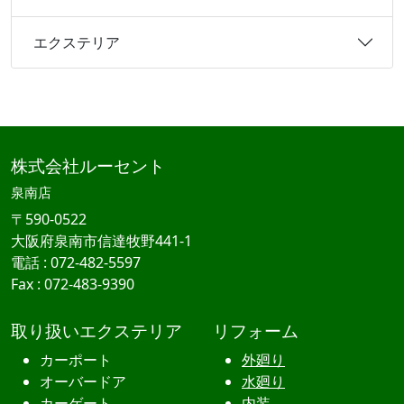
エクステリア
株式会社ルーセント
泉南店
〒590-0522
大阪府
泉南市
信達牧野
441-1
電話 :
072
-
482
-
5597
Fax :
072
-
483
-
9390
取り扱いエクステリア
リフォーム
カーポート
外廻り
オーバードア
水廻り
カーゲート
内装