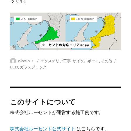
らです。
投
投
カ
タ
nishio
エクステリア工事
,
サイクルポート
,
その他
稿
稿
テ
グ
LED
,
ガラスブロック
者
日:
ゴ
リ
ー
このサイトについて
株式会社ルーセントが運営する施工例です。
株式会社ルーセント公式サイト
はこちらです。