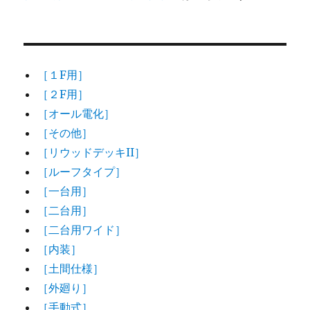
［１F用］
［２F用］
［オール電化］
［その他］
［リウッドデッキII］
［ルーフタイプ］
［一台用］
［二台用］
［二台用ワイド］
［内装］
［土間仕様］
［外廻り］
［手動式］