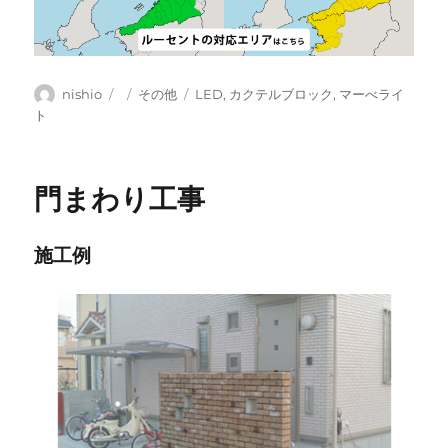
投
投
カ
タ
nishio
その他
LED
,
カクテルブロック
,
マーべライ
稿
稿
テ
グ
ト
者
日:
ゴ
リ
ー
門まわり工事
施工例