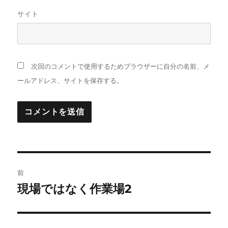
サイト
次回のコメントで使用するためブラウザーに自分の名前、メ
ールアドレス、サイトを保存する。
A
L
T
投
E
R
前
稿
N
現場ではなく作業場2
前
A
の
ナ
T
I
投
ビ
V