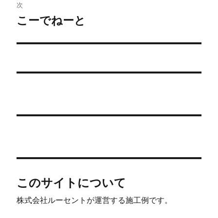
稿:
次
E
ゲ
:
こーでねーと
次
の
ー
投
シ
稿:
ョ
ン
このサイトについて
株式会社ルーセントが運営する施工例です。