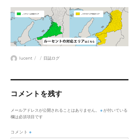
投
投
カ
lucent
日誌ログ
稿
稿
テ
者
日:
ゴ
リ
ー
コメントを残す
メールアドレスが公開されることはありません。
※
が付いている
欄は必須項目です
コメント
※