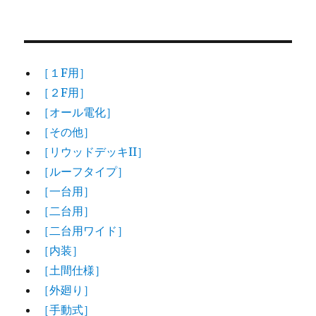
［１F用］
［２F用］
［オール電化］
［その他］
［リウッドデッキII］
［ルーフタイプ］
［一台用］
［二台用］
［二台用ワイド］
［内装］
［土間仕様］
［外廻り］
［手動式］