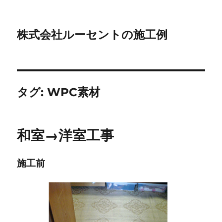
株式会社ルーセントの施工例
タグ:
WPC素材
和室→洋室工事
施工前