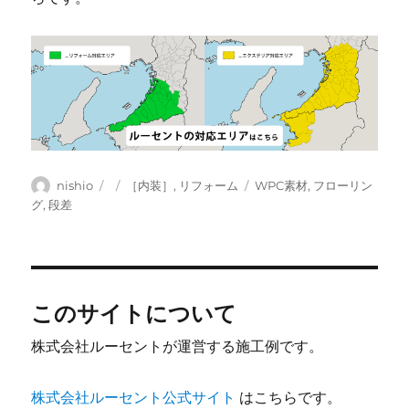
投
投
カ
タ
nishio
［内装］
,
リフォーム
WPC素材
,
フローリン
稿
稿
テ
グ
グ
,
段差
者
日:
ゴ
リ
ー
このサイトについて
株式会社ルーセントが運営する施工例です。
株式会社ルーセント公式サイト
はこちらです。