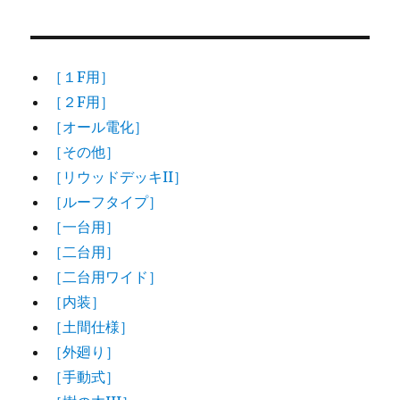
［１F用］
［２F用］
［オール電化］
［その他］
［リウッドデッキII］
［ルーフタイプ］
［一台用］
［二台用］
［二台用ワイド］
［内装］
［土間仕様］
［外廻り］
［手動式］