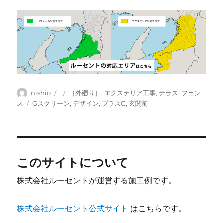
投
投
カ
nishio
［外廻り］
,
エクステリア工事
,
テラス
,
フェン
稿
稿
テ
タ
ス
Gスクリーン
,
デザイン
,
プラスG
,
玄関前
者
日:
ゴ
グ
リ
ー
このサイトについて
株式会社ルーセントが運営する施工例です。
株式会社ルーセント公式サイト
はこちらです。