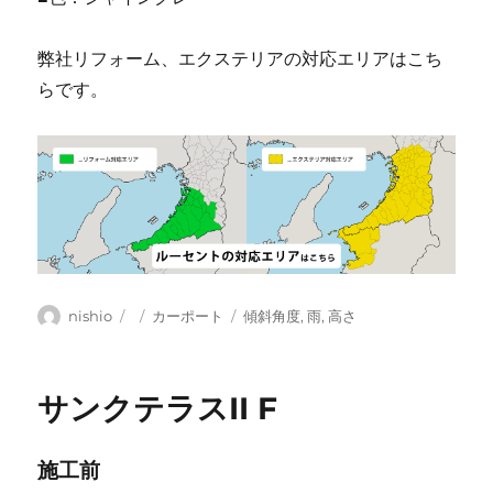
弊社リフォーム、エクステリアの対応エリアはこち
らです。
投
投
カ
タ
nishio
カーポート
傾斜角度
,
雨
,
高さ
稿
稿
テ
グ
者
日:
ゴ
リ
サンクテラスII F
ー
施工前