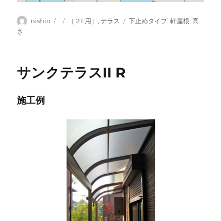
投
投
カ
タ
nishio
［２F用］
,
テラス
下止めタイプ
,
軒屋根
,
高
稿
稿
テ
グ
さ
者
日:
ゴ
リ
ー
サンクテラスII R
施工例