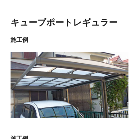
者
日:
ゴ
リ
ー
キューブポートレギュラー
施工例
施工例