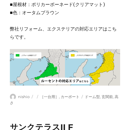
■屋根材：ポリカーボーネード(クリアマット)
■色：オータムブラウン
弊社リフォーム、エクステリアの対応エリアはこち
らです。
投
投
カ
タ
nishio
［一台用］
,
カーポート
ドーム型
,
玄関前
,
高
稿
稿
テ
グ
さ
者
日:
ゴ
リ
ー
サンクテラスII F