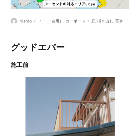
投
投
カ
タ
nishio
［一台用］
,
カーポート
庇
,
掃き出し
,
高さ
稿
稿
テ
グ
者
日:
ゴ
リ
グッドエバー
ー
施工前