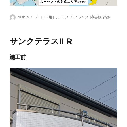
投
投
カ
タ
nishio
［１F用］
,
テラス
バランス
,
障害物
,
高さ
稿
稿
テ
グ
者
日:
ゴ
リ
サンクテラスII R
ー
施工前