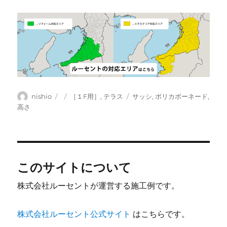
投
投
カ
タ
nishio
［１F用］
,
テラス
サッシ
,
ポリカボーネード
,
稿
稿
テ
グ
高さ
者
日:
ゴ
リ
ー
このサイトについて
株式会社ルーセントが運営する施工例です。
株式会社ルーセント公式サイト
はこちらです。