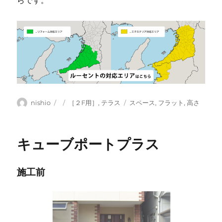
らです。
投
投
カ
タ
nishio
［２F用］
,
テラス
スペース
,
フラット
,
高さ
稿
稿
テ
グ
者
日:
ゴ
リ
キューブポートプラス
ー
施工前