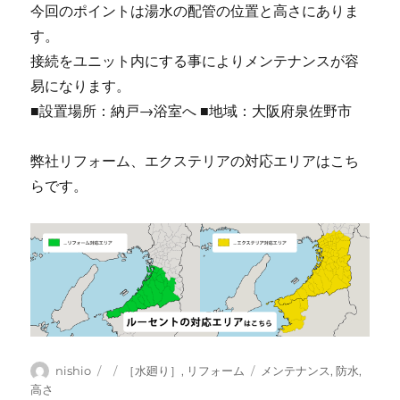
今回のポイントは湯水の配管の位置と高さにありま
す。
接続をユニット内にする事によりメンテナンスが容
易になります。
■設置場所：納戸→浴室へ ■地域：大阪府泉佐野市
弊社リフォーム、エクステリアの対応エリアはこち
らです。
投
投
カ
タ
nishio
［水廻り］
,
リフォーム
メンテナンス
,
防水
,
稿
稿
テ
グ
高さ