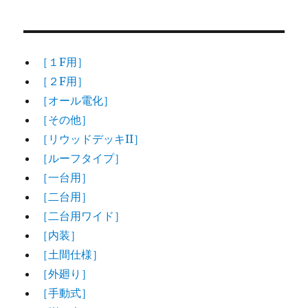
［１F用］
［２F用］
［オール電化］
［その他］
［リウッドデッキII］
［ルーフタイプ］
［一台用］
［二台用］
［二台用ワイド］
［内装］
［土間仕様］
［外廻り］
［手動式］