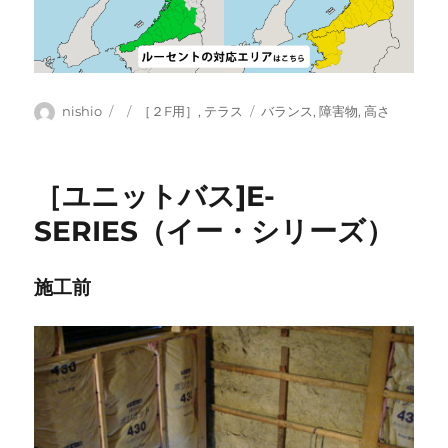
投
投
カ
タ
nishio
［２F用］
,
テラス
バランス
,
障害物
,
高さ
稿
稿
テ
グ
者
日:
ゴ
リ
［ユニットバス]E-
ー
SERIES（イー・シリーズ）
施工前