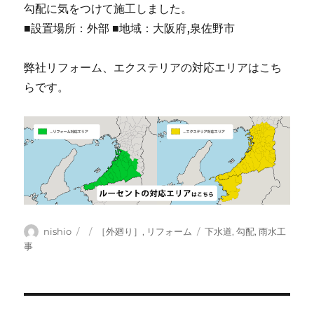
勾配に気をつけて施工しました。
■設置場所：外部 ■地域：大阪府,泉佐野市
弊社リフォーム、エクステリアの対応エリアはこち
らです。
投
投
カ
タ
nishio
［外廻り］
,
リフォーム
下水道
,
勾配
,
雨水工
稿
稿
テ
グ
事
者
日:
ゴ
リ
ー