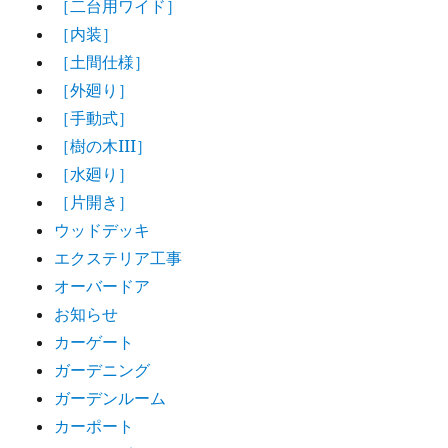
［二台用ワイド］
［内装］
［土間仕様］
［外廻り］
［手動式］
［樹の木III］
［水廻り］
［片開き］
ウッドデッキ
エクステリア工事
オーバードア
お知らせ
カーゲート
ガーデニング
ガーデンルーム
カーポート