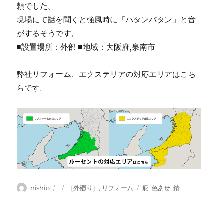
頼でした。
現場にて話を聞くと強風時に「パタンパタン」と音
がするそうです。
■設置場所：外部 ■地域：大阪府,泉南市
弊社リフォーム、エクステリアの対応エリアはこち
らです。
投
投
カ
タ
nishio
［外廻り］
,
リフォーム
庇
,
色あせ
,
錆
稿
稿
テ
グ
者
日:
ゴ