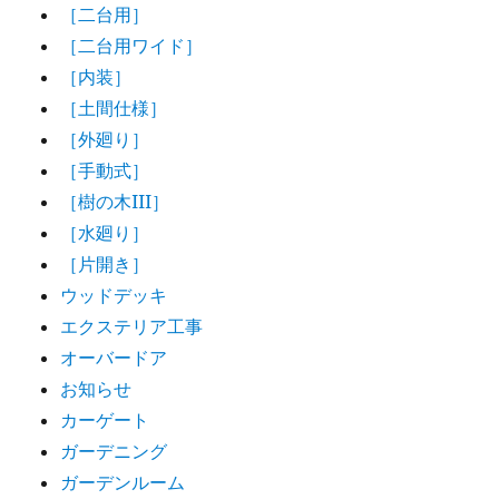
［二台用］
［二台用ワイド］
［内装］
［土間仕様］
［外廻り］
［手動式］
［樹の木III］
［水廻り］
［片開き］
ウッドデッキ
エクステリア工事
オーバードア
お知らせ
カーゲート
ガーデニング
ガーデンルーム