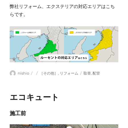
弊社リフォーム、エクステリアの対応エリアはこち
らです。
投
投
カ
タ
nishio
［その他］
,
リフォーム
取替
,
配管
稿
稿
テ
グ
者
日:
ゴ
リ
エコキュート
ー
施工前