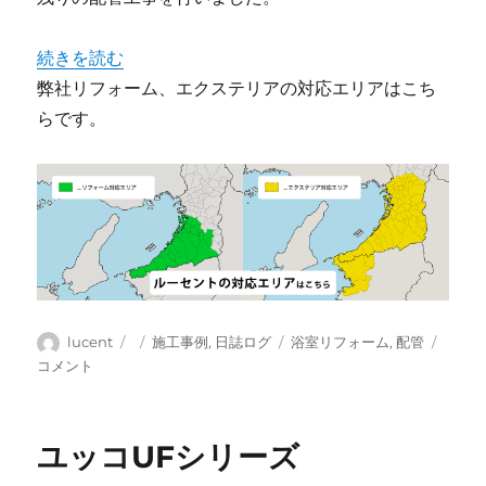
“浴室リフォーム(4日目)” の
続きを読む
弊社リフォーム、エクステリアの対応エリアはこち
らです。
投
投
カ
タ
浴
lucent
施工事例
,
日誌ログ
浴室リフォーム
,
配管
稿
稿
テ
グ
室
コメント
者
日:
ゴ
リ
リ
フ
ー
ォ
ユッコUFシリーズ
ー
ム