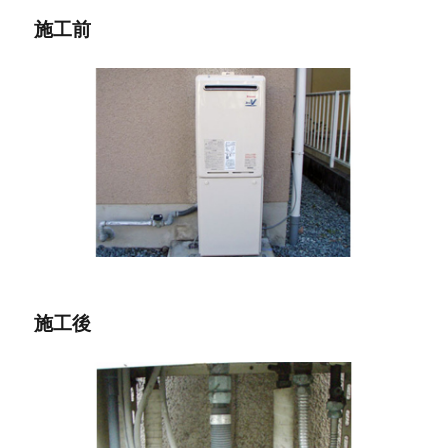
(4
施工前
日
目)
に
施工後