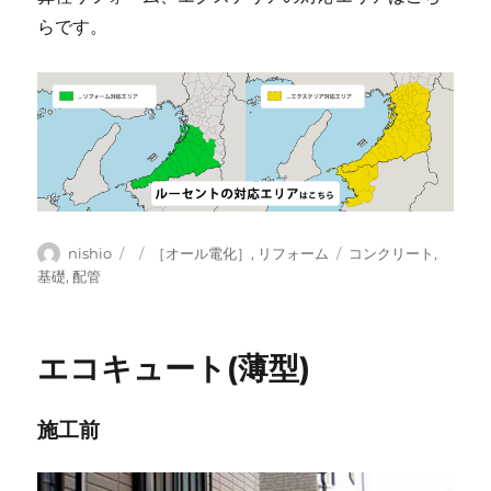
らです。
投
投
カ
タ
nishio
［オール電化］
,
リフォーム
コンクリート
,
稿
稿
テ
グ
基礎
,
配管
者
日:
ゴ
リ
ー
エコキュート(薄型)
施工前