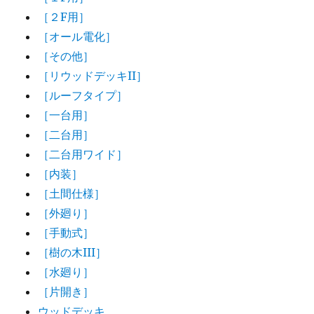
［２F用］
［オール電化］
［その他］
［リウッドデッキII］
［ルーフタイプ］
［一台用］
［二台用］
［二台用ワイド］
［内装］
［土間仕様］
［外廻り］
［手動式］
［樹の木III］
［水廻り］
［片開き］
ウッドデッキ