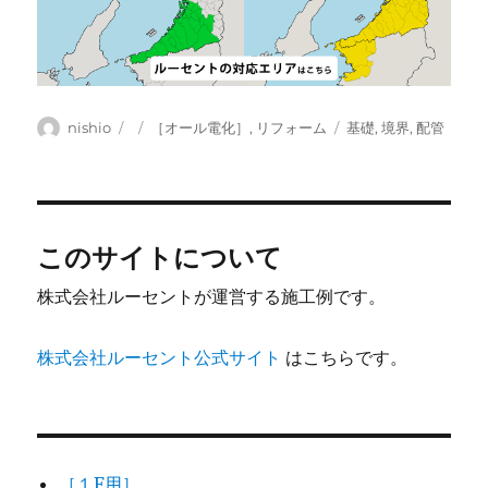
投
投
カ
タ
nishio
［オール電化］
,
リフォーム
基礎
,
境界
,
配管
稿
稿
テ
グ
者
日:
ゴ
リ
ー
このサイトについて
株式会社ルーセントが運営する施工例です。
株式会社ルーセント公式サイト
はこちらです。
［１F用］