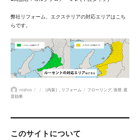
弊社リフォーム、エクステリアの対応エリアはこち
らです。
投
投
カ
タ
nishio
［内装］
,
リフォーム
フローリング
,
張替
,
遮
稿
稿
テ
グ
音効果
者
日:
ゴ
リ
ー
このサイトについて