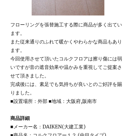
フローリングを張替施工する際に商品が多く出てい
ます。
また従来通りのふれて暖かくやわらかな商品もあり
ます。
今回使用させて頂いたコルクフロアは擦り傷には弱
いですが音の遮音効果や温かみを重視してご提案さ
せて頂きました。
完成後には、素足でも気持ちが良いとのご好評を賜
りました。
■設置場所：外部 ■地域：大阪府,阪南市
商品詳細
■メーカー名：DAIKEN(大建工業)
■商品名：コルクフロアー１２ (中目タイプ)