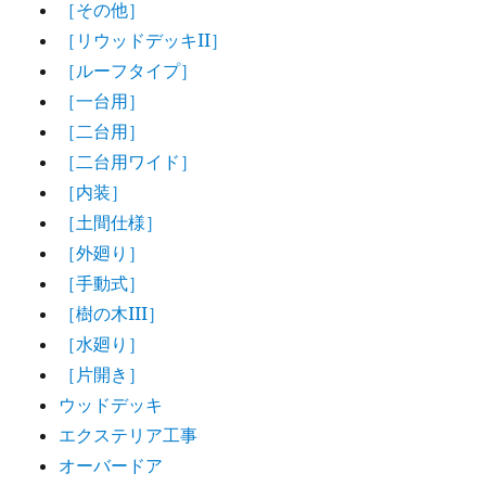
［その他］
［リウッドデッキII］
［ルーフタイプ］
［一台用］
［二台用］
［二台用ワイド］
［内装］
［土間仕様］
［外廻り］
［手動式］
［樹の木III］
［水廻り］
［片開き］
ウッドデッキ
エクステリア工事
オーバードア