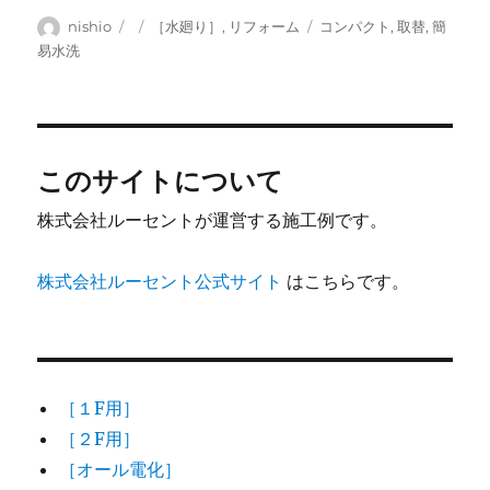
投
投
カ
タ
nishio
［水廻り］
,
リフォーム
コンパクト
,
取替
,
簡
稿
稿
テ
グ
易水洗
者
日:
ゴ
リ
ー
このサイトについて
株式会社ルーセントが運営する施工例です。
株式会社ルーセント公式サイト
はこちらです。
［１F用］
［２F用］
［オール電化］