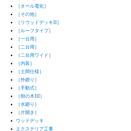
［オール電化］
［その他］
［リウッドデッキII］
［ルーフタイプ］
［一台用］
［二台用］
［二台用ワイド］
［内装］
［土間仕様］
［外廻り］
［手動式］
［樹の木III］
［水廻り］
［片開き］
ウッドデッキ
エクステリア工事