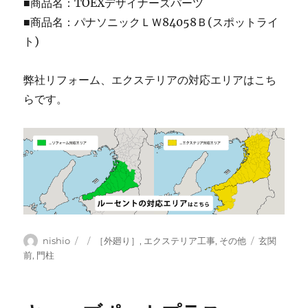
■商品名：TOEXデザイナーズパーツ
■商品名：パナソニックＬＷ84058Ｂ(スポットライ
ト)
弊社リフォーム、エクステリアの対応エリアはこち
らです。
投
投
カ
タ
nishio
［外廻り］
,
エクステリア工事
,
その他
玄関
稿
稿
テ
グ
前
,
門柱
者
日:
ゴ
リ
ー