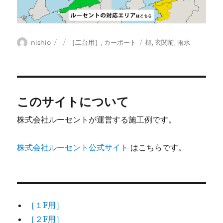
投
投
カ
タ
nishio
［二台用］
,
カーポート
樋
,
玄関前
,
雨水
稿
稿
テ
グ
者
日:
ゴ
リ
ー
このサイトについて
株式会社ルーセントが運営する施工例です。
株式会社ルーセント公式サイト
はこちらです。
［１F用］
［２F用］