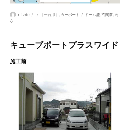
投
投
カ
タ
nishio
［一台用］
,
カーポート
ドーム型
,
玄関前
,
高
稿
稿
テ
グ
さ
者
日:
ゴ
リ
ー
キューブポートプラスワイド
施工前