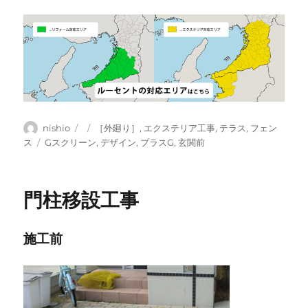
投
投
カ
nishio
［外廻り］
,
エクステリア工事
,
テラス
,
フェン
稿
稿
テ
タ
ス
Gスクリーン
,
デザイン
,
プラスG
,
玄関前
者
日:
ゴ
グ
リ
ー
門柱移設工事
施工前