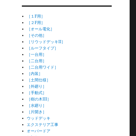
［１F用］
［２F用］
［オール電化］
［その他］
［リウッドデッキII］
［ルーフタイプ］
［一台用］
［二台用］
［二台用ワイド］
［内装］
［土間仕様］
［外廻り］
［手動式］
［樹の木III］
［水廻り］
［片開き］
ウッドデッキ
エクステリア工事
オーバードア