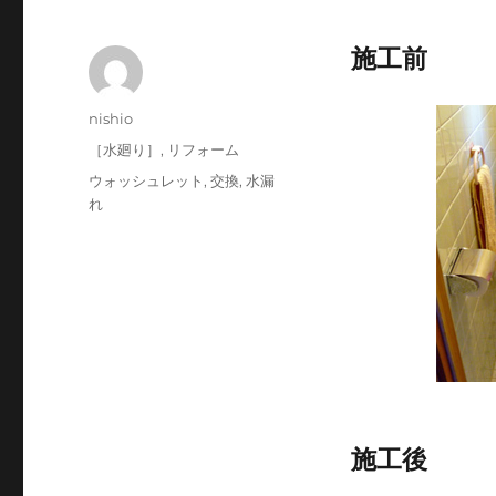
施工前
投
nishio
稿
投
カ
［水廻り］
,
リフォーム
者
稿
テ
タ
ウォッシュレット
,
交換
,
水漏
日:
ゴ
グ
れ
リ
ー
施工後