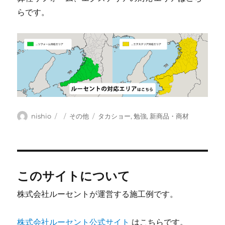
らです。
投
投
カ
タ
nishio
その他
タカショー
,
勉強
,
新商品・商材
稿
稿
テ
グ
者
日:
ゴ
リ
ー
このサイトについて
株式会社ルーセントが運営する施工例です。
株式会社ルーセント公式サイト
はこちらです。