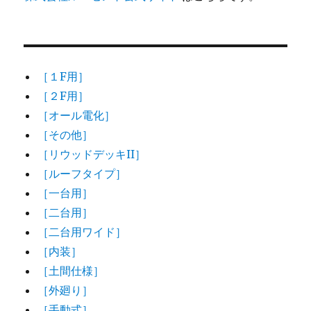
［１F用］
［２F用］
［オール電化］
［その他］
［リウッドデッキII］
［ルーフタイプ］
［一台用］
［二台用］
［二台用ワイド］
［内装］
［土間仕様］
［外廻り］
［手動式］