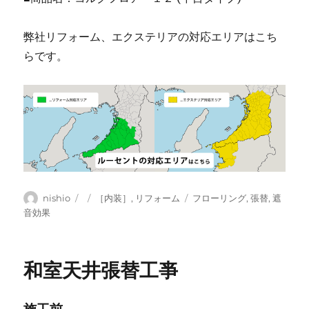
弊社リフォーム、エクステリアの対応エリアはこち
らです。
投
投
カ
タ
nishio
［内装］
,
リフォーム
フローリング
,
張替
,
遮
稿
稿
テ
グ
音効果
者
日:
ゴ
リ
ー
和室天井張替工亊