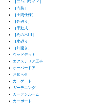
［二台用ワイド］
［内装］
［土間仕様］
［外廻り］
［手動式］
［樹の木III］
［水廻り］
［片開き］
ウッドデッキ
エクステリア工事
オーバードア
お知らせ
カーゲート
ガーデニング
ガーデンルーム
カーポート