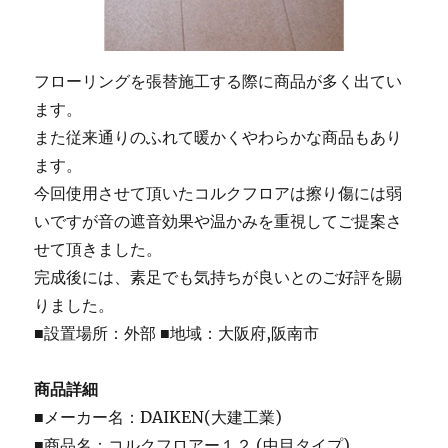
フローリングを張替施工する際に商品が多く出てい
ます。
また従来通りのふれて暖かくやわらかな商品もあり
ます。
今回使用させて頂いたコルクフロアは擦り傷には弱
いですが音の遮音効果や温かみを重視してご提案さ
せて頂きました。
完成後には、素足でも気持ちが良いとのご好評を賜
りました。
■設置場所：外部 ■地域：大阪府,阪南市
商品詳細
■メーカー名：DAIKEN(大建工業)
■商品名：コルクフロアー１２ (中目タイプ)