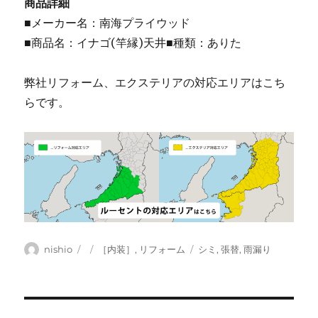
商品詳細
■メーカー名：南海プライウッド
■商品名：イナゴ(竿縁)天井■種類：ありた
弊社リフォーム、エクステリアの対応エリアはこち
らです。
投
投
カ
タ
nishio
［内装］
,
リフォーム
シミ
,
張替
,
雨漏り
稿
稿
テ
グ
者
日:
ゴ
リ
ー