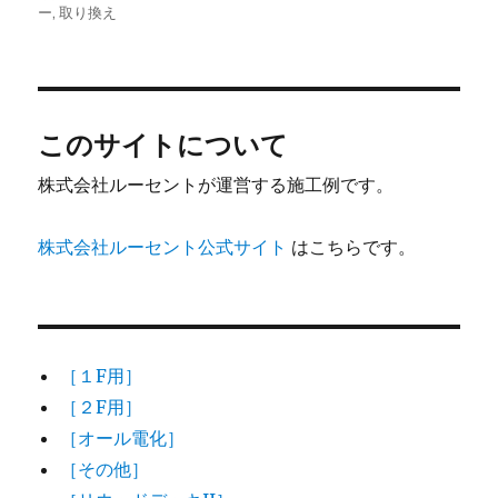
稿
稿
テ
グ
ー
,
取り換え
者
日:
ゴ
リ
ー
このサイトについて
株式会社ルーセントが運営する施工例です。
株式会社ルーセント公式サイト
はこちらです。
［１F用］
［２F用］
［オール電化］
［その他］