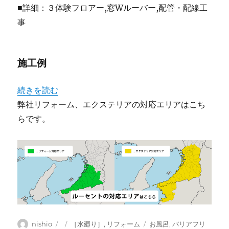
■詳細：３体験フロアー,窓Wルーバー,配管・配線工
事
施工例
“［ユニットバス]E-SERIES（イー・シリーズ）” の
続きを読む
弊社リフォーム、エクステリアの対応エリアはこち
らです。
投
投
カ
タ
nishio
［水廻り］
,
リフォーム
お風呂
,
バリアフリ