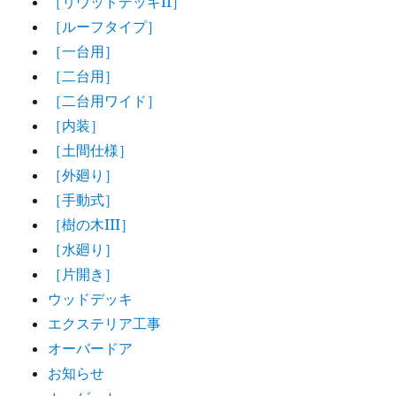
［リウッドデッキII］
［ルーフタイプ］
［一台用］
［二台用］
［二台用ワイド］
［内装］
［土間仕様］
［外廻り］
［手動式］
［樹の木III］
［水廻り］
［片開き］
ウッドデッキ
エクステリア工事
オーバードア
お知らせ