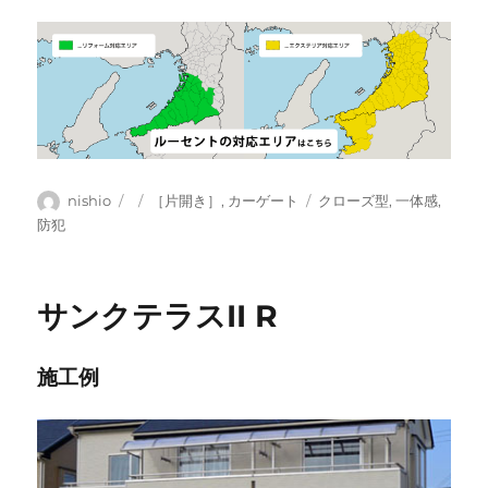
投
投
カ
タ
nishio
［片開き］
,
カーゲート
クローズ型
,
一体感
,
稿
稿
テ
グ
防犯
者
日:
ゴ
リ
ー
サンクテラスII R
施工例