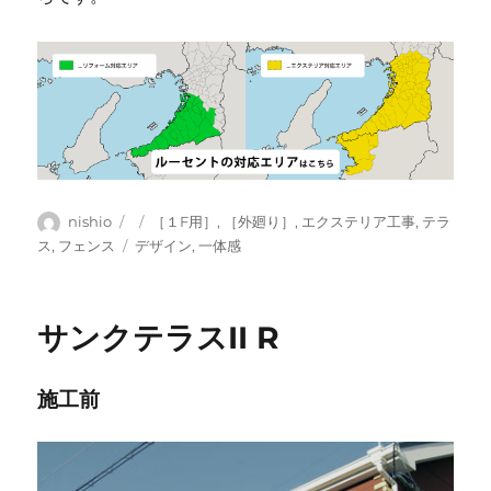
投
投
カ
nishio
［１F用］
,
［外廻り］
,
エクステリア工事
,
テラ
稿
稿
テ
タ
ス
,
フェンス
デザイン
,
一体感
者
日:
ゴ
グ
リ
ー
サンクテラスII R
施工前