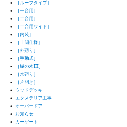
［ルーフタイプ］
［一台用］
［二台用］
［二台用ワイド］
［内装］
［土間仕様］
［外廻り］
［手動式］
［樹の木III］
［水廻り］
［片開き］
ウッドデッキ
エクステリア工事
オーバードア
お知らせ
カーゲート