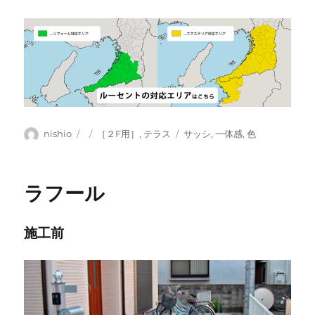
投
投
カ
タ
nishio
［２F用］
,
テラス
サッシ
,
一体感
,
色
稿
稿
テ
グ
者
日:
ゴ
リ
ラフール
ー
施工前