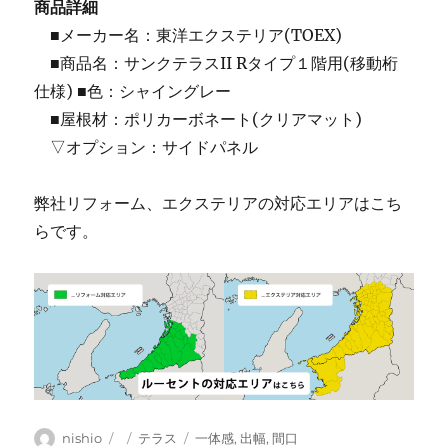
商品詳細
■メーカー名：東洋エクステリア(TOEX)
■商品名：サンクテラスII Rタイプ１階用(移動桁
仕様) ■色：シャイングレー
■屋根材：ポリカーボネート(クリアマット)
▽オプション：サイドパネル
弊社リフォーム、エクステリアの対応エリアはこち
らです。
投
投
カ
タ
nishio
テラス
一体感
,
出幅
,
間口