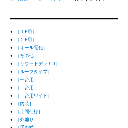
［１F用］
［２F用］
［オール電化］
［その他］
［リウッドデッキII］
［ルーフタイプ］
［一台用］
［二台用］
［二台用ワイド］
［内装］
［土間仕様］
［外廻り］
［手動式］