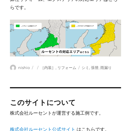
らです。
投
投
カ
タ
nishio
［内装］
,
リフォーム
シミ
,
張替
,
雨漏り
稿
稿
テ
グ
者
日:
ゴ
リ
ー
このサイトについて
株式会社ルーセントが運営する施工例です。
株式会社ルーセント公式サイト
はこちらです。