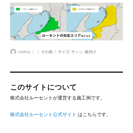
投
投
カ
タ
nishio
その他
サイズ
,
サッシ
,
後付け
稿
稿
テ
グ
者
日:
ゴ
リ
ー
このサイトについて
株式会社ルーセントが運営する施工例です。
株式会社ルーセント公式サイト
はこちらです。