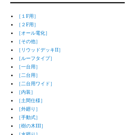
［１F用］
［２F用］
［オール電化］
［その他］
［リウッドデッキII］
［ルーフタイプ］
［一台用］
［二台用］
［二台用ワイド］
［内装］
［土間仕様］
［外廻り］
［手動式］
［樹の木III］
［水廻り］