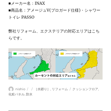
■メーカー名：INAX
■商品名：アメージュV(プロガード仕様)・シャワー
トイレ PASSO
弊社リフォーム、エクステリアの対応エリアはこち
らです。
投
投
カ
タ
nishio
［水廻り］
,
リフォーム
クッションフロア
,
稿
稿
テ
グ
化粧パネル
,
防水
者
日:
ゴ
リ
ー