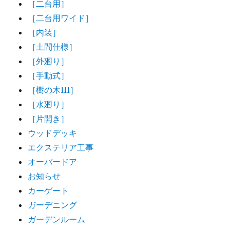
［二台用］
［二台用ワイド］
［内装］
［土間仕様］
［外廻り］
［手動式］
［樹の木III］
［水廻り］
［片開き］
ウッドデッキ
エクステリア工事
オーバードア
お知らせ
カーゲート
ガーデニング
ガーデンルーム