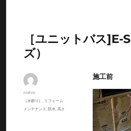
［ユニットバス]E-
ズ）
施工前
投
nishio
稿
投
カ
［水廻り］
,
リフォーム
者
稿
テ
タ
メンテナンス
,
防水
,
高さ
日:
ゴ
グ
リ
ー