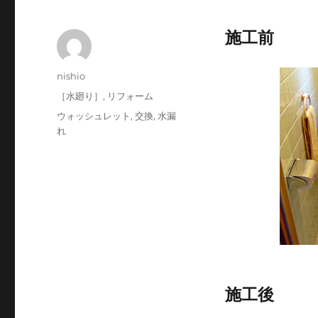
施工前
投
nishio
稿
投
カ
［水廻り］
,
リフォーム
者
稿
テ
タ
ウォッシュレット
,
交換
,
水漏
日:
ゴ
グ
れ
リ
ー
施工後