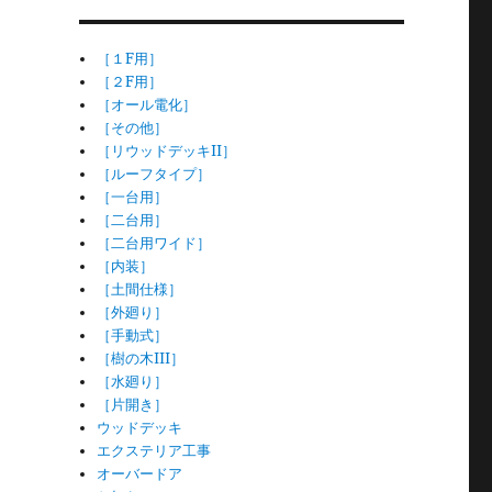
［１F用］
［２F用］
［オール電化］
［その他］
［リウッドデッキII］
［ルーフタイプ］
［一台用］
［二台用］
［二台用ワイド］
［内装］
［土間仕様］
［外廻り］
［手動式］
［樹の木III］
［水廻り］
［片開き］
ウッドデッキ
エクステリア工事
オーバードア