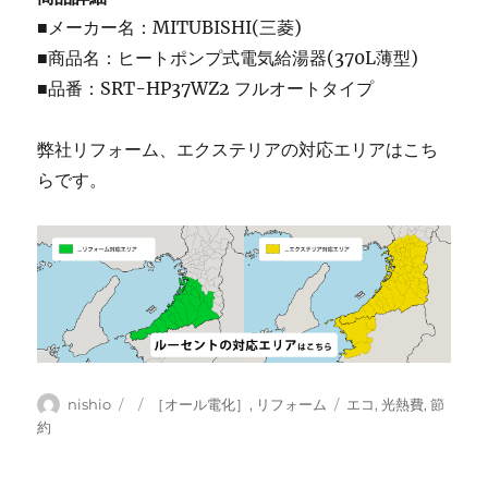
■メーカー名：MITUBISHI(三菱)
■商品名：ヒートポンプ式電気給湯器(370L薄型)
■品番：SRT-HP37WZ2 フルオートタイプ
弊社リフォーム、エクステリアの対応エリアはこち
らです。
投
投
カ
タ
nishio
［オール電化］
,
リフォーム
エコ
,
光熱費
,
節
稿
稿
テ
グ
約
者
日:
ゴ
リ