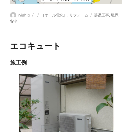
投
投
カ
タ
nishio
［オール電化］
,
リフォーム
基礎工事
,
境界
,
稿
稿
テ
グ
安全
者
日:
ゴ
リ
ー
エコキュート
施工例