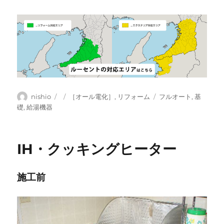
投
投
カ
タ
nishio
［オール電化］
,
リフォーム
フルオート
,
基
稿
稿
テ
グ
礎
,
給湯機器
者
日:
ゴ
リ
ー
IH・クッキングヒーター
施工前