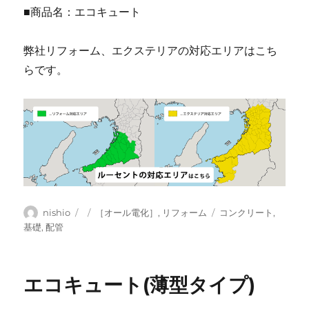
■商品名：エコキュート
弊社リフォーム、エクステリアの対応エリアはこち
らです。
投
投
カ
タ
nishio
［オール電化］
,
リフォーム
コンクリート
,
稿
稿
テ
グ
基礎
,
配管
者
日:
ゴ
リ
ー
エコキュート(薄型タイプ)