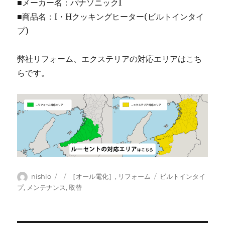
■メーカー名：パナソニックI
■商品名：I・Hクッキングヒーター(ビルトインタイ
プ)
弊社リフォーム、エクステリアの対応エリアはこち
らです。
投
投
カ
タ
nishio
［オール電化］
,
リフォーム
ビルトインタイ
稿
稿
テ
グ
プ
,
メンテナンス
,
取替
者
日:
ゴ
リ
ー