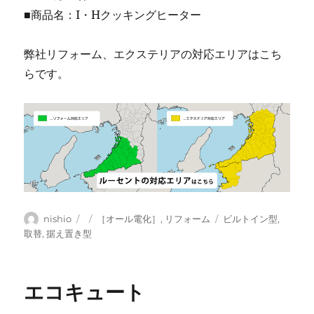
■商品名：I・Hクッキングヒーター
弊社リフォーム、エクステリアの対応エリアはこち
らです。
投
投
カ
タ
nishio
［オール電化］
,
リフォーム
ビルトイン型
,
稿
稿
テ
グ
取替
,
据え置き型
者
日:
ゴ
リ
ー
エコキュート