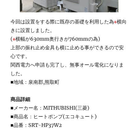
今回は設置をする際に既存の基礎を利用した為
※
横向
きに設置しました。
(
※
横幅が630mm奥行きが760mmの為)
上部の振れ止め金具も横に止める事ができるので安
心です。
関西電力へ申請も完了し、無事オール電化になりま
した。
■地域：泉南郡,熊取町
商品詳細
■メーカー名：MITHUBISHI(三菱)
■商品名：ヒートポンプ(エコキュート)
■品番：SRT-HP37W2