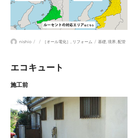
投
投
カ
タ
nishio
［オール電化］
,
リフォーム
基礎
,
境界
,
配管
稿
稿
テ
グ
者
日:
ゴ
リ
エコキュート
ー
施工前