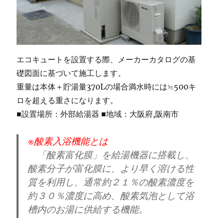
エコキュートを設置する際、メーカーカタログの基
礎図面に基づいて施工します。
重量は本体＋貯湯量370Lの場合満水時には≒500キ
ロを超える重さになります。
■設置場所：外部給湯器 ■地域：大阪府,阪南市
※酸素入浴機能とは
「酸素富化膜」を給湯機器に搭載し、
酸素分子が富化膜に、より早く溶ける性
質を利用し、通常約２１％の酸素濃度を
約３０％濃度に高め、酸素気泡として浴
槽内のお湯に供給する機能。