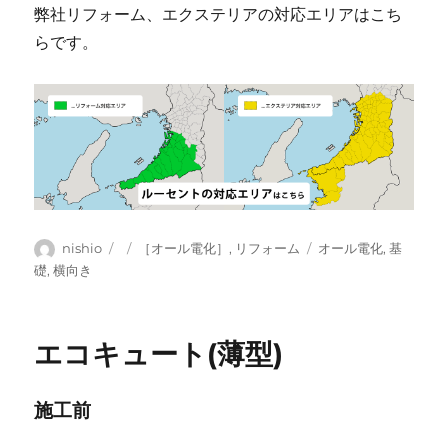
弊社リフォーム、エクステリアの対応エリアはこち
らです。
投
投
カ
タ
nishio
［オール電化］
,
リフォーム
オール電化
,
基
稿
稿
テ
グ
礎
,
横向き
者
日:
ゴ
リ
ー
エコキュート(薄型)
施工前