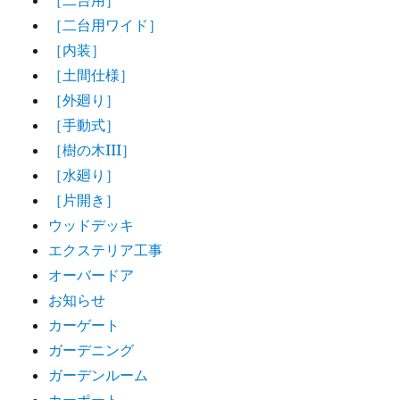
［二台用ワイド］
［内装］
［土間仕様］
［外廻り］
［手動式］
［樹の木III］
［水廻り］
［片開き］
ウッドデッキ
エクステリア工事
オーバードア
お知らせ
カーゲート
ガーデニング
ガーデンルーム
カーポート