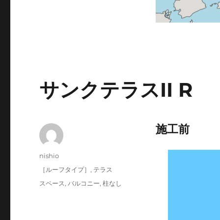
サンクテラスII R
施工前
投
nishio
稿
投
カ
［ルーフタイプ］
,
テラス
者
稿
テ
タ
スペース
,
バルコニー
,
柱なし
日:
ゴ
グ
リ
ー