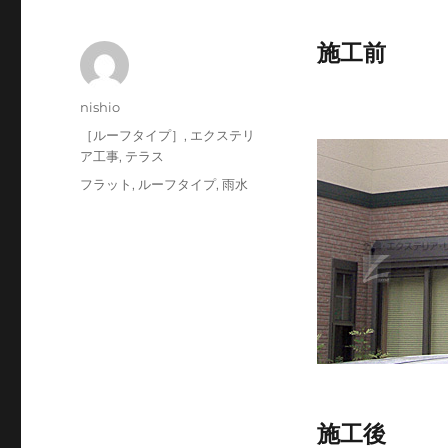
施工前
投
nishio
稿
投
カ
［ルーフタイプ］
,
エクステリ
者
稿
テ
ア工事
,
テラス
日:
ゴ
タ
フラット
,
ルーフタイプ
,
雨水
リ
グ
ー
施工後