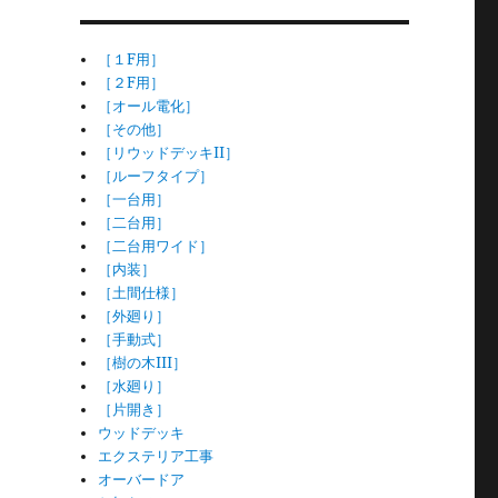
［１F用］
［２F用］
［オール電化］
［その他］
［リウッドデッキII］
［ルーフタイプ］
［一台用］
［二台用］
［二台用ワイド］
［内装］
［土間仕様］
［外廻り］
［手動式］
［樹の木III］
［水廻り］
［片開き］
ウッドデッキ
エクステリア工事
オーバードア