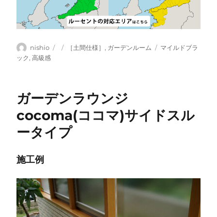
投
投
カ
タ
nishio
［土間仕様］
,
ガーデンルーム
マイルドブラ
稿
稿
テ
グ
ック
,
高級感
者
日:
ゴ
リ
ー
ガーデンラウンジ
cocoma(ココマ)サイドスル
ータイプ
施工例