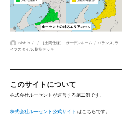
投
投
カ
タ
nishio
［土間仕様］
,
ガーデンルーム
バランス
,
ラ
稿
稿
テ
グ
イフスタイル
,
樹脂デッキ
者
日:
ゴ
リ
ー
このサイトについて
株式会社ルーセントが運営する施工例です。
株式会社ルーセント公式サイト
はこちらです。