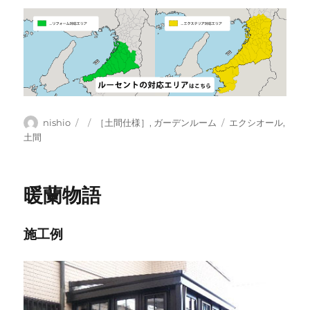
投
投
カ
タ
nishio
［土間仕様］
,
ガーデンルーム
エクシオール
,
稿
稿
テ
グ
土間
者
日:
ゴ
リ
ー
暖蘭物語
施工例