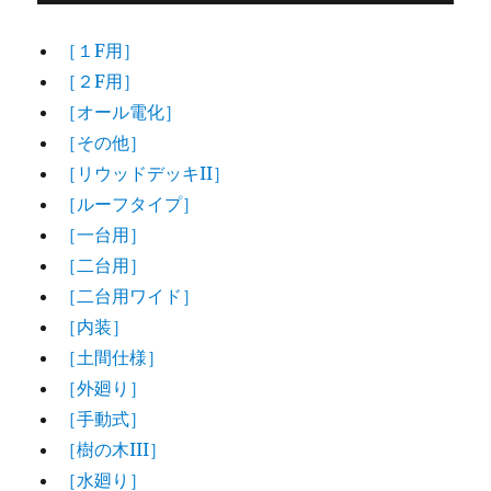
［１F用］
［２F用］
［オール電化］
［その他］
［リウッドデッキII］
［ルーフタイプ］
［一台用］
［二台用］
［二台用ワイド］
［内装］
［土間仕様］
［外廻り］
［手動式］
［樹の木III］
［水廻り］