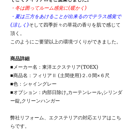
・冬は囲ってルーム感覚に(暖かく)
・夏は三方をあけることが出来るのでテラス感覚で
(涼しく)
そして四季折々の草花の香りを肌で感じて
頂く。
このようにご要望以上の環境づくりができました。
商品詳細
■メーカー名：東洋エクステリア(TOEX)
■商品名：フィリアⅡ (土間使用)２.０間×６尺
■色：シャイングレー
■オプション：内部日除け,カーテンレール,シリンダ
ー錠,クリーンハンガー
弊社リフォーム、エクステリアの対応エリアはこち
らです。