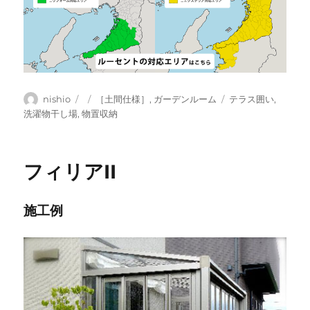
投
投
カ
タ
nishio
［土間仕様］
,
ガーデンルーム
テラス囲い
,
稿
稿
テ
グ
洗濯物干し場
,
物置収納
者
日:
ゴ
リ
ー
フィリアII
施工例