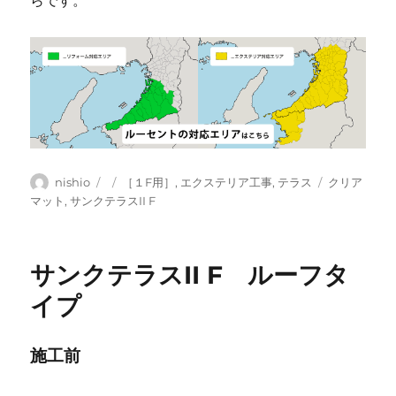
投
投
カ
タ
nishio
［１F用］
,
エクステリア工事
,
テラス
クリア
稿
稿
テ
グ
マット
,
サンクテラスII F
者
日:
ゴ
リ
ー
サンクテラスII F ルーフタ
イプ
施工前