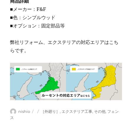
商品詳細
■メーカー：F&F
■色：シンプルウッド
■オプション：固定部品等
弊社リフォーム、エクステリアの対応エリアはこち
らです。
投
投
カ
nishio
［外廻り］
,
エクステリア工事
,
その他
,
フェン
稿
稿
テ
ス
者
日:
ゴ
リ