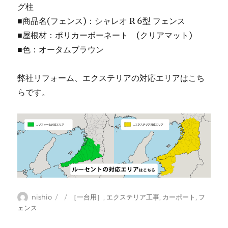
グ柱
■商品名(フェンス)：シャレオ R 6型 フェンス
■屋根材：ポリカーボーネート (クリアマット)
■色：オータムブラウン
弊社リフォーム、エクステリアの対応エリアはこち
らです。
投
投
カ
nishio
［一台用］
,
エクステリア工事
,
カーポート
,
フ
稿
稿
テ
ェンス
者
日:
ゴ