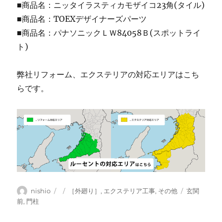
■商品名：ニッタイラスティカモザイコ23角(タイル)
■商品名：TOEXデザイナーズパーツ
■商品名：パナソニックＬＷ84058Ｂ(スポットライ
ト)
弊社リフォーム、エクステリアの対応エリアはこち
らです。
投
投
カ
タ
nishio
［外廻り］
,
エクステリア工事
,
その他
玄関
稿
稿
テ
グ
前
,
門柱
者
日:
ゴ
リ