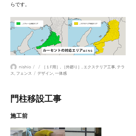
らです。
投
投
カ
nishio
［１F用］
,
［外廻り］
,
エクステリア工事
,
テラ
稿
稿
テ
タ
ス
,
フェンス
デザイン
,
一体感
者
日:
ゴ
グ
リ
ー
門柱移設工事
施工前