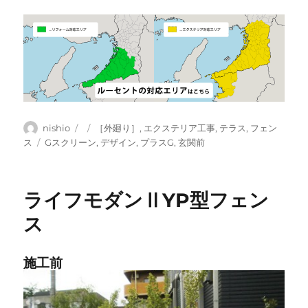
投
投
カ
nishio
［外廻り］
,
エクステリア工事
,
テラス
,
フェン
稿
稿
テ
タ
ス
Gスクリーン
,
デザイン
,
プラスG
,
玄関前
者
日:
ゴ
グ
リ
ー
ライフモダンⅡYP型フェン
ス
施工前