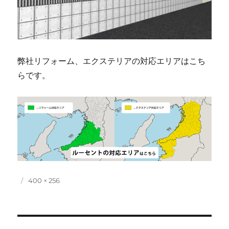
弊社リフォーム、エクステリアの対応エリアはこち
らです。
投
フ
400 × 256
稿
ル
日:
サ
イ
ズ
投