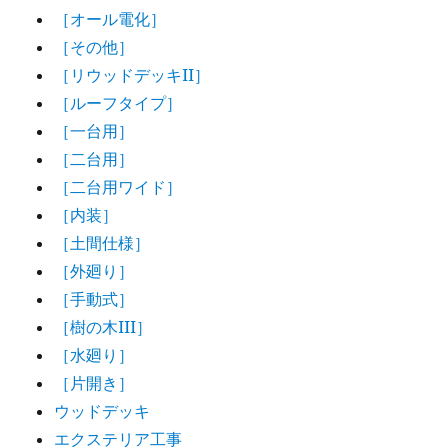
［オール電化］
［その他］
［リウッドデッキII］
［ルーフタイプ］
［一台用］
［二台用］
［二台用ワイド］
［内装］
［土間仕様］
［外廻り］
［手動式］
［樹の木III］
［水廻り］
［片開き］
ウッドデッキ
エクステリア工事