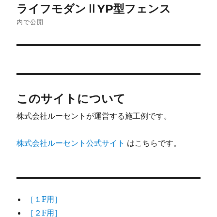
ライフモダンⅡYP型フェンス
稿
内で公開
ナ
ビ
ゲ
このサイトについて
ー
株式会社ルーセントが運営する施工例です。
シ
ョ
株式会社ルーセント公式サイト
はこちらです。
ン
［１F用］
［２F用］