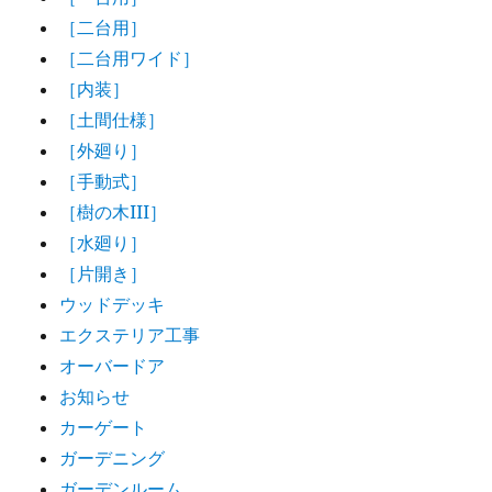
［二台用］
［二台用ワイド］
［内装］
［土間仕様］
［外廻り］
［手動式］
［樹の木III］
［水廻り］
［片開き］
ウッドデッキ
エクステリア工事
オーバードア
お知らせ
カーゲート
ガーデニング
ガーデンルーム