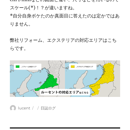
スケール(*)！？が違いますね。
*自分自身ボケたのか真面目に答えたのは定かではあ
りません。
弊社リフォーム、エクステリアの対応エリアはこち
らです。
投
投
カ
lucent
日誌ログ
稿
稿
テ
者
日:
ゴ
リ