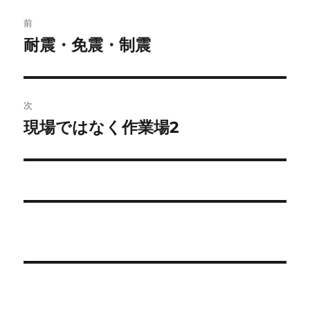
ー
投
前
稿
耐震・免震・制震
前
の
ナ
投
ビ
稿:
次
ゲ
現場ではなく作業場2
次
の
ー
投
シ
稿:
ョ
ン