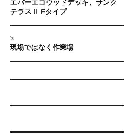
エバーエコウッドデッキ、サンク
前
の
テラスⅡ Fタイプ
ナ
投
ビ
稿:
ゲ
次
現場ではなく作業場
次
ー
の
シ
投
稿:
ョ
ン