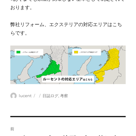
おります。
弊社リフォーム、エクステリアの対応エリアはこち
らです。
投
投
カ
lucent
日誌ログ
,
考察
稿
稿
テ
者
日:
ゴ
リ
ー
投
前
稿