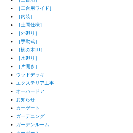
［二台用ワイド］
［内装］
［土間仕様］
［外廻り］
［手動式］
［樹の木III］
［水廻り］
［片開き］
ウッドデッキ
エクステリア工事
オーバードア
お知らせ
カーゲート
ガーデニング
ガーデンルーム
カーポート