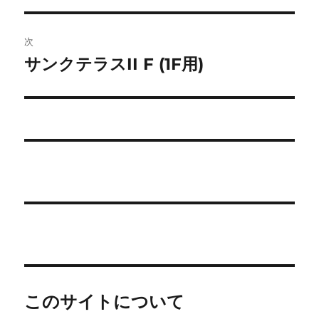
ナ
投
ビ
稿:
次
ゲ
サンクテラスII F (1F用)
次
の
ー
投
シ
稿:
ョ
ン
このサイトについて