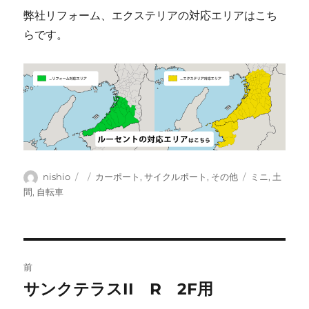
弊社リフォーム、エクステリアの対応エリアはこち
らです。
投
投
カ
タ
nishio
カーポート
,
サイクルポート
,
その他
ミニ
,
土
稿
稿
テ
グ
間
,
自転車
者
日:
ゴ
リ
ー
投
前
稿
サンクテラスII R 2F用
前
の