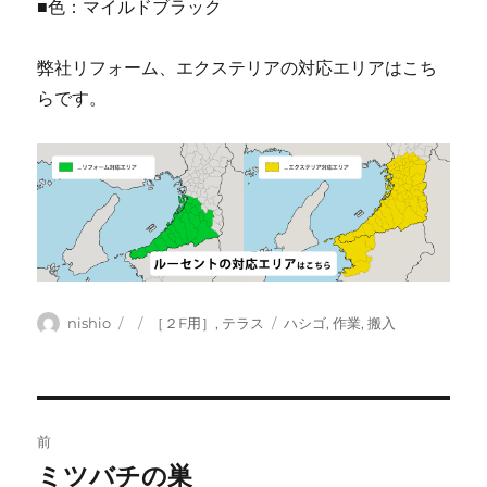
■色：マイルドブラック
弊社リフォーム、エクステリアの対応エリアはこち
らです。
投
投
カ
タ
nishio
［２F用］
,
テラス
ハシゴ
,
作業
,
搬入
稿
稿
テ
グ
者
日:
ゴ
リ
ー
投
前
稿
ミツバチの巣
前