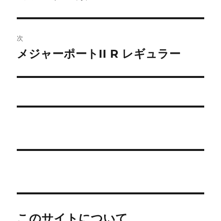
の
ナ
投
ビ
稿:
次
ゲ
メジャーポートII R レギュラー
次
の
ー
投
シ
稿:
ョ
ン
このサイトについて