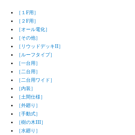
［１F用］
［２F用］
［オール電化］
［その他］
［リウッドデッキII］
［ルーフタイプ］
［一台用］
［二台用］
［二台用ワイド］
［内装］
［土間仕様］
［外廻り］
［手動式］
［樹の木III］
［水廻り］