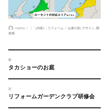
投
投
カ
タ
nishio
［内装］
,
リフォーム
お家の顔
,
デザイン
,
開
稿
稿
テ
グ
放感
者
日:
ゴ
リ
ー
投
前
稿
タカショーのお庭
前
の
ナ
投
ビ
稿:
次
ゲ
リフォームガーデンクラブ研修会
次
の
ー