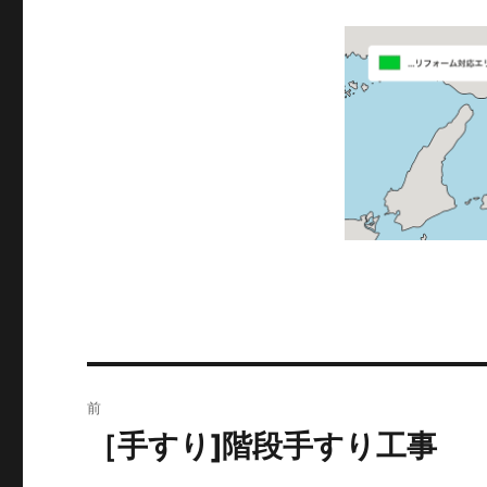
投
前
稿
［手すり]階段手すり工事
前
の
ナ