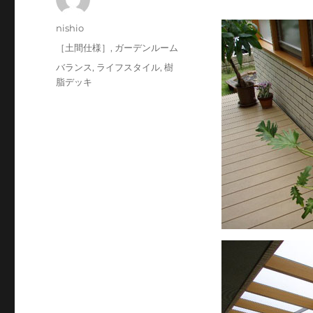
投
nishio
稿
投
カ
［土間仕様］
,
ガーデンルーム
者
稿
テ
タ
バランス
,
ライフスタイル
,
樹
日:
ゴ
グ
脂デッキ
リ
ー