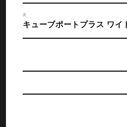
投
ビ
稿:
次
ゲ
キューブポートプラス ワイ
次
の
ー
投
シ
稿:
ョ
ン