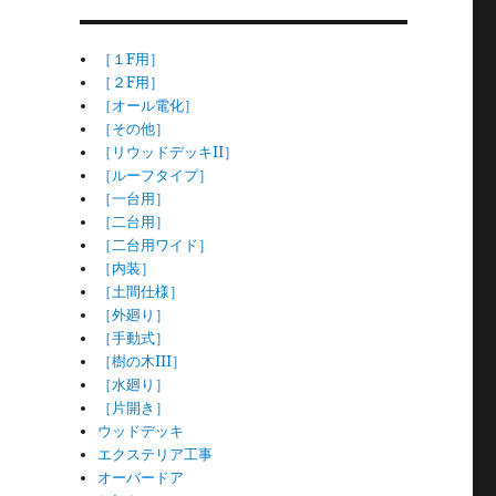
［１F用］
［２F用］
［オール電化］
［その他］
［リウッドデッキII］
［ルーフタイプ］
［一台用］
［二台用］
［二台用ワイド］
［内装］
［土間仕様］
［外廻り］
［手動式］
［樹の木III］
［水廻り］
［片開き］
ウッドデッキ
エクステリア工事
オーバードア