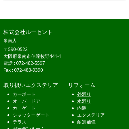
株式会社ルーセント
泉南店
〒590-0522
大阪府
泉南市
信達牧野
441-1
電話 :
072
-
482
-
5597
Fax :
072
-
483
-
9390
取り扱いエクステリア
リフォーム
カーポート
外廻り
オーバードア
水廻り
カーゲート
内装
シャッターゲート
エクステリア
テラス
耐震補強
ガーデンルーム